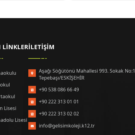
I LINKLER
İLETIŞIM
Aşağı Söğütönü Mahallesi 993. Sokak No:1
aokulu
Tepebaşı/ESKİŞEHİR
kokul
+90 538 086 66 49
taokul
+90 222 313 01 01
n Lisesi
+90 222 313 02 02
adolu Lisesi
info@gelisimkoleji.k12.tr