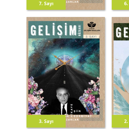
7.
Sayı
6
3.
Sayı
2