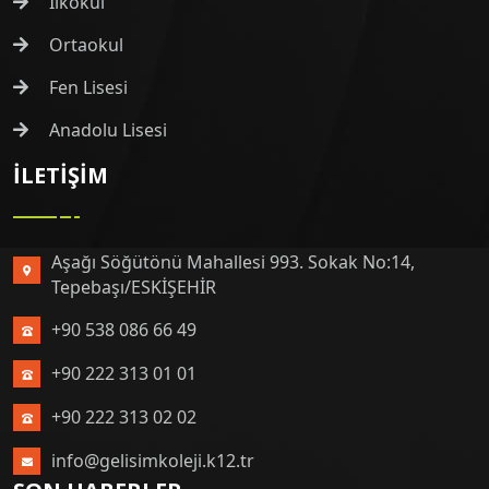
İlkokul
Ortaokul
Fen Lisesi
Anadolu Lisesi
İLETIŞIM
Aşağı Söğütönü Mahallesi 993. Sokak No:14,
Tepebaşı/ESKİŞEHİR
+90 538 086 66 49
+90 222 313 01 01
+90 222 313 02 02
info@gelisimkoleji.k12.tr