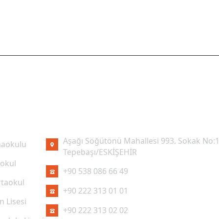
I LINKLER
İLETIŞIM
Aşağı Söğütönü Mahallesi 993. Sokak No:1
aokulu
Tepebaşı/ESKİŞEHİR
kokul
+90 538 086 66 49
taokul
+90 222 313 01 01
n Lisesi
+90 222 313 02 02