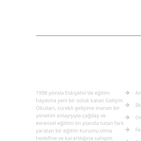
OKULUMUZ HAKKINDA
HIZL
1998 yılında Eskişehir’de eğitim
An
hayatına yeni bir soluk katan Gelişim
İl
Okulları, sürekli gelişime inanan bir
yönetim anlayışıyla çağdaş ve
Or
evrensel eğitimi ön planda tutan fark
Fe
yaratan bir eğitim kurumu olma
hedefine ve kararlılığına sahiptir.