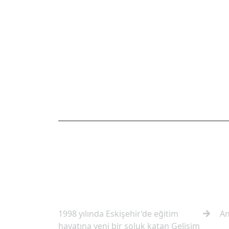
OKULUMUZ HAKKINDA
HIZL
1998 yılında Eskişehir’de eğitim
An
hayatına yeni bir soluk katan Gelişim