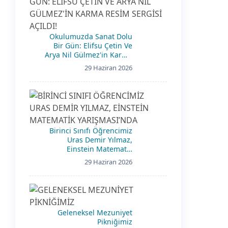
Okulumuzda Sanat Dolu
Bir Gün: Elifsu Çetin Ve
Arya Nil Gülmez'in Karma
Resim Sergisi Açıldı!
29 Haziran 2026
Birinci Sınıfı Öğrencimiz
Uras Demir Yılmaz,
Einstein Matematik
Yarışması’Nda
29 Haziran 2026
Geleneksel Mezuniyet
Pikniğimiz