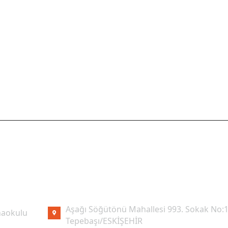
I LINKLER
İLETIŞIM
Aşağı Söğütönü Mahallesi 993. Sokak No:1
aokulu
Tepebaşı/ESKİŞEHİR