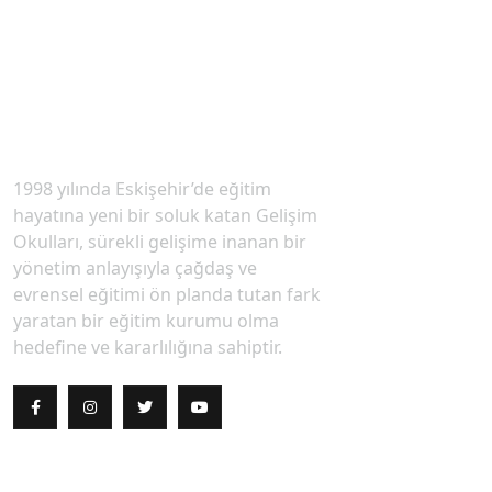
OKULUMUZ HAKKINDA
1998 yılında Eskişehir’de eğitim
hayatına yeni bir soluk katan Gelişim
Okulları, sürekli gelişime inanan bir
yönetim anlayışıyla çağdaş ve
evrensel eğitimi ön planda tutan fark
yaratan bir eğitim kurumu olma
hedefine ve kararlılığına sahiptir.
HIZLI LINKLER