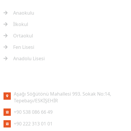
Anaokulu
İlkokul
Ortaokul
Fen Lisesi
Anadolu Lisesi
İLETIŞIM
Aşağı Söğütönü Mahallesi 993. Sokak No:14,
Tepebaşı/ESKİŞEHİR
+90 538 086 66 49
+90 222 313 01 01