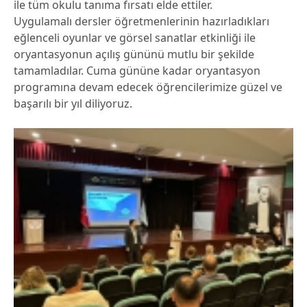
ile tüm okulu tanıma fırsatı elde ettiler.
Uygulamalı dersler öğretmenlerinin hazırladıkları
eğlenceli oyunlar ve görsel sanatlar etkinliği ile
oryantasyonun açılış gününü mutlu bir şekilde
tamamladılar. Cuma gününe kadar oryantasyon
programına devam edecek öğrencilerimize güzel ve
başarılı bir yıl diliyoruz.