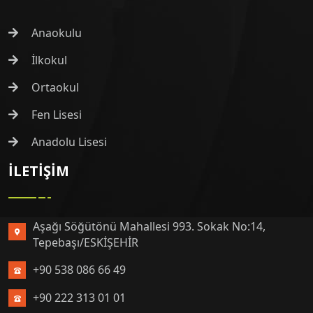
Anaokulu
İlkokul
Ortaokul
Fen Lisesi
Anadolu Lisesi
İLETIŞIM
Aşağı Söğütönü Mahallesi 993. Sokak No:14,
Tepebaşı/ESKİŞEHİR
+90 538 086 66 49
+90 222 313 01 01