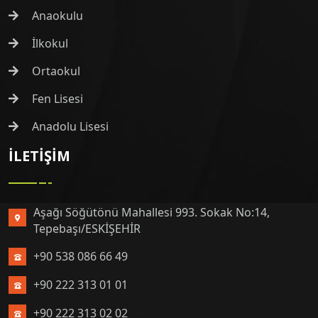
Anaokulu
İlkokul
Ortaokul
Fen Lisesi
Anadolu Lisesi
İLETIŞIM
Aşağı Söğütönü Mahallesi 993. Sokak No:14,
Tepebaşı/ESKİŞEHİR
+90 538 086 66 49
+90 222 313 01 01
+90 222 313 02 02