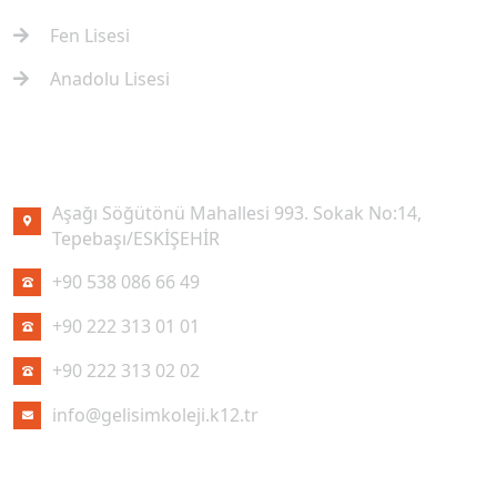
Fen Lisesi
Anadolu Lisesi
İLETIŞIM
Aşağı Söğütönü Mahallesi 993. Sokak No:14,
Tepebaşı/ESKİŞEHİR
+90 538 086 66 49
+90 222 313 01 01
+90 222 313 02 02
info@gelisimkoleji.k12.tr
SON HABERLER