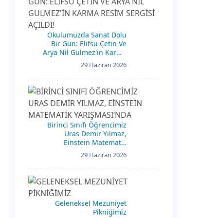
Okulumuzda Sanat Dolu
Bir Gün: Elifsu Çetin Ve
Arya Nil Gülmez'in Karma
Resim Sergisi Açıldı!
29 Haziran 2026
Birinci Sınıfı Öğrencimiz
Uras Demir Yılmaz,
Einstein Matematik
Yarışması’Nda
29 Haziran 2026
Geleneksel Mezuniyet
Pikniğimiz