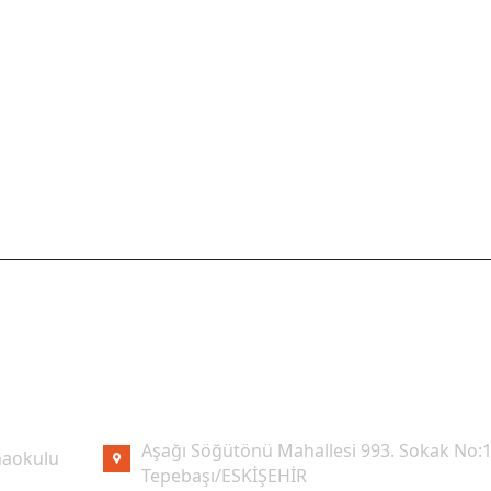
I LINKLER
İLETIŞIM
Aşağı Söğütönü Mahallesi 993. Sokak No:1
aokulu
Tepebaşı/ESKİŞEHİR