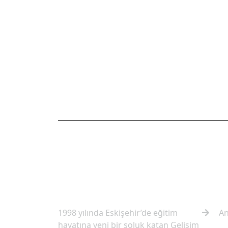
OKULUMUZ HAKKINDA
HIZL
1998 yılında Eskişehir’de eğitim
An
hayatına yeni bir soluk katan Gelişim