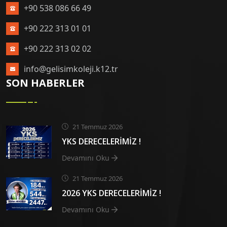
+90 538 086 66 49
+90 222 313 01 01
+90 222 313 02 02
info@gelisimkoleji.k12.tr
SON HABERLER
21 Temmuz 2026
YKS DERECELERİMİZ !
Devamını Oku
21 Temmuz 2026
2026 YKS DERECELERİMİZ !
Devamını Oku