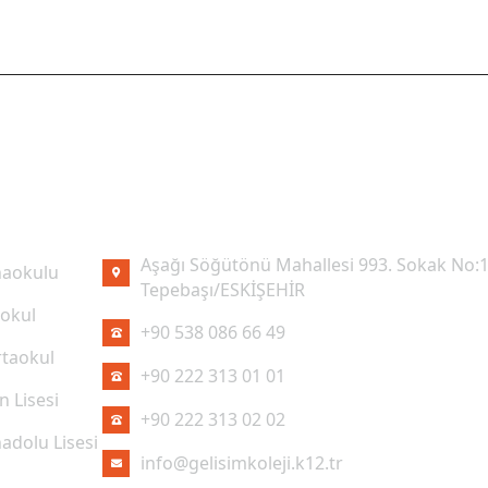
I LINKLER
İLETIŞIM
Aşağı Söğütönü Mahallesi 993. Sokak No:1
aokulu
Tepebaşı/ESKİŞEHİR
kokul
+90 538 086 66 49
taokul
+90 222 313 01 01
n Lisesi
+90 222 313 02 02
adolu Lisesi
info@gelisimkoleji.k12.tr