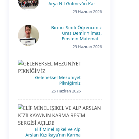
Arya Nil Gülmez'in Karma
Resim Sergisi Açıldı!
29 Haziran 2026
Birinci Sınıfı Öğrencimiz
Uras Demir Yılmaz,
Einstein Matematik
Yarışması’Nda
29 Haziran 2026
Geleneksel Mezuniyet
Pikniğimiz
25 Haziran 2026
Elif Minel Işıkel Ve Alp
Arslan Kızılkaya'nın Karma