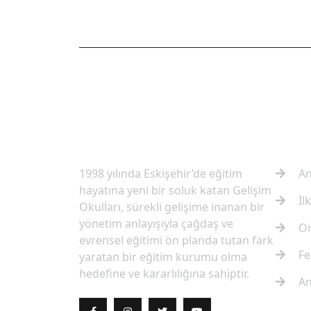
OKULUMUZ HAKKINDA
HIZL
1998 yılında Eskişehir’de eğitim
An
hayatına yeni bir soluk katan Gelişim
İl
Okulları, sürekli gelişime inanan bir
yönetim anlayışıyla çağdaş ve
Or
evrensel eğitimi ön planda tutan fark
Fe
yaratan bir eğitim kurumu olma
hedefine ve kararlılığına sahiptir.
An